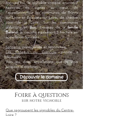
Aujourd’hui, le vignoble compte environ 7
hectares de vignes au cœur de
l’appellation, sur les communes de Bonny
sur Loire et Beaulieu sur Loire, de chaque
côté de la Loire. Sur les communes
d’Amigny et Bué, berceau de la
famille
Balland
, je travaille également 1 hectare en
appellation Sancerre.
Sancerre
, prestigieuse et renommée,
Les Coteaux du Giennois
, pépite à
découvrir,
Voici les deux appellations que je vous
propose d'explorer.
Découvrir le domaine
Foire à questions
sur notre vignoble
Que regroupent les vignobles du Centre-
Loire ?