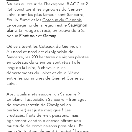
Situées au cœur de l’hexagone, 8 AOC et 2
IGP constituent les vignobles du Centre-
Loire, dont les plus fameux sont Sancerre,
Pouilly-Fumé et les
Coteaux du Giennois
.
Le cépage roi de la région est le
Sauvignon
blanc
. En rouge et rosé, on trouve de très
beaux
Pinot noir
et
Gamay
.
Où se situent les Coteaux du Giennois ?
Au nord et nord-est du vignoble de
Sancerre, les 200 hectares de vignes plantés
en Coteaux du Giennois sont répartis le
long de la Loire, à cheval sur les
départements du Loiret et de la Nièvre,
entre les communes de Gien et Cosne sur
Loire.
Avec quels mets associer un Sancerre ?
En blanc, l’association
Sancerre
– fromages
de chèvre (crottin de Chavignol en
particulier) est juste magique ! Les
crustacés, fruits de mer, poissons, mais
également viandes blanches offrent une
multitude de combinaisons possibles ! Et
bien sûr, tout simplement à l’apéritif lorsque